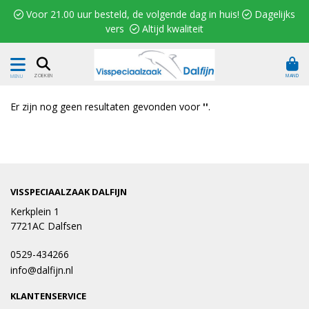
 Voor 21.00 uur besteld, de volgende dag in huis!  Dagelijks
vers  Altijd kwaliteit
MAND
ZOEKEN
MENU
Er zijn nog geen resultaten gevonden voor
''
.
VISSPECIAALZAAK DALFIJN
Kerkplein 1
7721AC Dalfsen
0529-434266
info@dalfijn.nl
KLANTENSERVICE