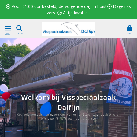
 Voor 21.00 uur besteld, de volgende dag in huis!  Dagelijks
vers  Altijd kwaliteit
MAND
ZOEKEN
MENU
Welkom bij Visspeciaalzaak
Dalfijn
Kwaliteit - verse vis - haring vers van het mes - uit Spakenburg - traditioneel en
vernieuwend - liefde voor het vak - Dalfsen