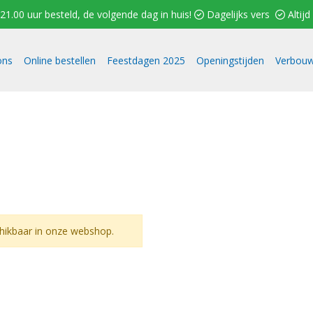
1.00 uur besteld, de volgende dag in huis!  Dagelijks vers  Altijd 
ons
Online bestellen
Feestdagen 2025
Openingstijden
Verbouw
hikbaar in onze webshop.