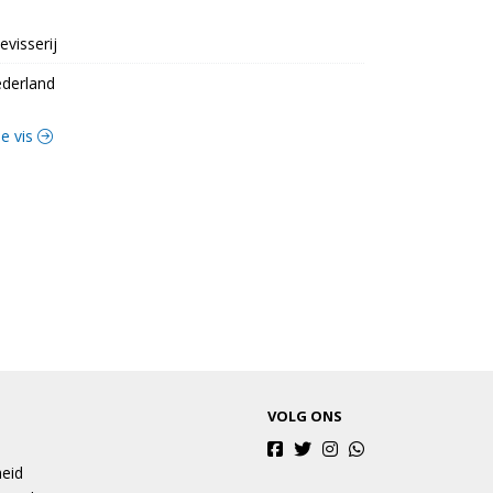
evisserij
derland
se vis
VOLG ONS
heid