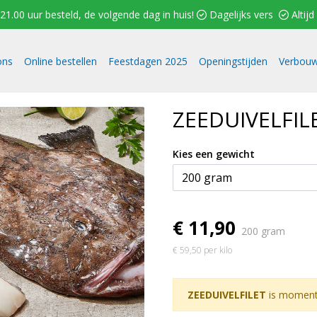
1.00 uur besteld, de volgende dag in huis!  Dagelijks vers  Altijd 
ons
Online bestellen
Feestdagen 2025
Openingstijden
Verbouw
ZEEDUIVELFIL
Kies een gewicht
€ 11,90
200 gram
€ 59,50 per kilo
ZEEDUIVELFILET
is momente