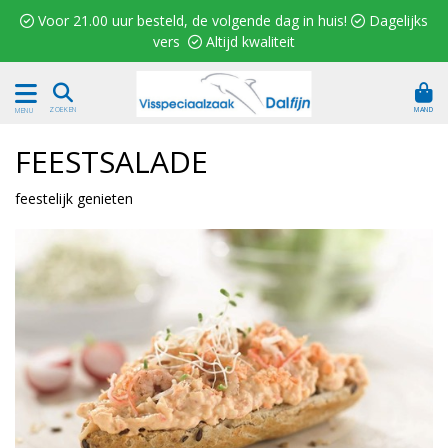
 Voor 21.00 uur besteld, de volgende dag in huis!  Dagelijks
vers  Altijd kwaliteit
MAND
ZOEKEN
MENU
FEESTSALADE
feestelijk genieten