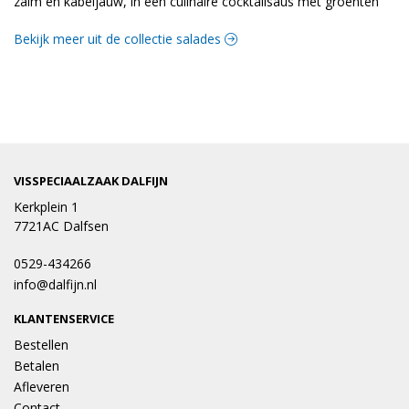
zalm en kabeljauw, in een culinaire cocktailsaus met groenten
Bekijk meer uit de collectie salades
VISSPECIAALZAAK DALFIJN
Kerkplein 1
7721AC Dalfsen
0529-434266
info@dalfijn.nl
KLANTENSERVICE
Bestellen
Betalen
Afleveren
Contact