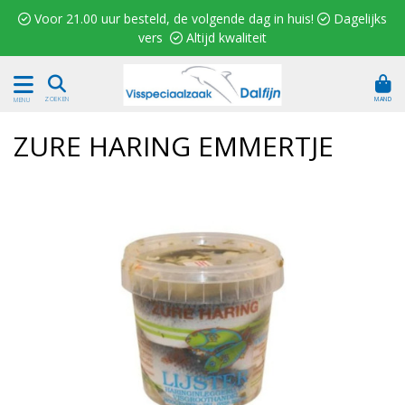
 Voor 21.00 uur besteld, de volgende dag in huis!  Dagelijks
vers  Altijd kwaliteit
MAND
ZOEKEN
MENU
ZURE HARING EMMERTJE