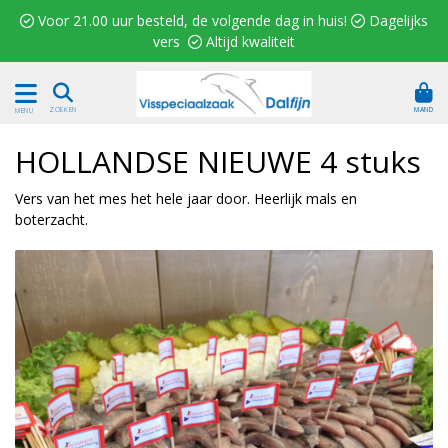
 Voor 21.00 uur besteld, de volgende dag in huis!  Dagelijks
vers  Altijd kwaliteit
MAND
ZOEKEN
MENU
HOLLANDSE NIEUWE 4 stuks
Vers van het mes het hele jaar door. Heerlijk mals en
boterzacht.